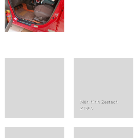
Màn hình Zestech
ZT360