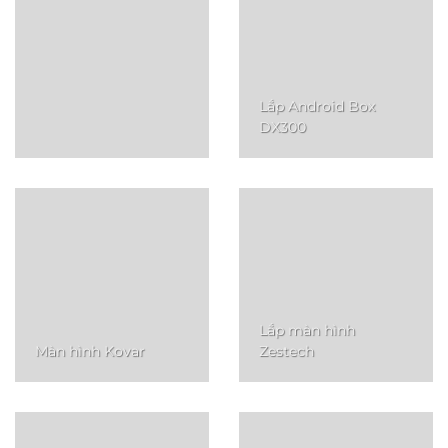
Lắp Android Box
DX300
Lắp màn hình
Màn hình Kovar
Zestech