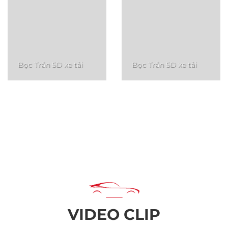
Bọc Trần 5D xe tải
Bọc Trần 5D xe tải
Lắp cảm bến áp suất lốp
Lắp cảm biến áp suất
ICAR
lốp ICAR
Bọc ghế da cho xe ô tô
VIDEO CLIP