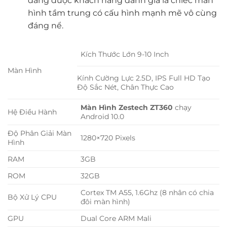
đang được khách hàng đánh giá là chiếc màn
hình tầm trung có cấu hình mạnh mẽ vô cùng
đáng nể.
Kích Thước Lớn 9-10 Inch
Màn Hình
Kính Cường Lực 2.5D, IPS Full HD Tạo
Độ Sắc Nét, Chân Thực Cao
Màn Hình Zestech ZT360
chạy
Hệ Điều Hành
Android 10.0
Độ Phân Giải Màn
1280×720 Pixels
Hình
RAM
3GB
ROM
32GB
Cortex TM A55, 1.6Ghz (8 nhân có chia
Bộ Xử Lý CPU
đôi màn hình)
GPU
Dual Core ARM Mali