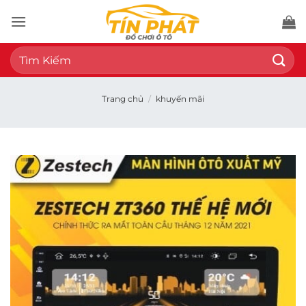
Bỏ
qua
nội
Tìm
dung
kiếm:
Trang chủ
/
khuyến mãi