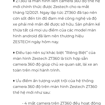
♦ ZT360 là màn hình liền camera 360 độ thế hệ
mới chính thức được Zestech cho ra mắt
tháng 12/2021. Ngay lập tức ZT360 đã tạo nên
cơn sốt đến tín đồ đam mê công nghệ và độ
xe phải mê mẩn để được sở hữu. Sản phẩm kế
thừa tất cả mọi ưu điểm của các model màn
hình android đã làm nên thương hiệu
ZESTECH ngày hôm nay.
♦ Điều tạo nên sự khác biệt ”Riêng Biệt” của
màn hình Zestech ZT360 là tích hợp sẵn
camera 360 độ giúp chủ xe quan sát, lái xe an
toàn trên mọi hành trình.
♦ Ưu điểm ấn tượng vượt trội của hệ thống
camera 360 độ trên màn hình Zestech ZT360
thế hệ mới như sau:
• 4 mắt camera trên ZT360 đều hoạt động