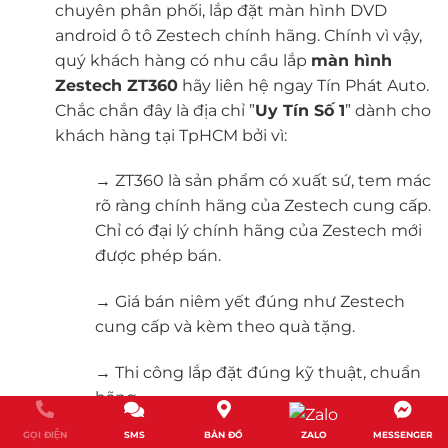
chuyên phân phối, lắp đặt màn hình DVD
android ô tô Zestech chính hãng. Chính vì vậy,
quý khách hàng có nhu cầu lắp
màn hình
Zestech ZT360
hãy liên hệ ngay Tín Phát Auto.
Chắc chắn đây là địa chỉ ”
Uy Tín Số 1
” dành cho
khách hàng tại TpHCM bởi vì:
→ ZT360 là sản phẩm có xuất sứ, tem mác
rõ ràng chính hãng của Zestech cung cấp.
Chỉ có đại lý chính hãng của Zestech mới
được phép bán.
→ Giá bán niêm yết đúng như Zestech
cung cấp và kèm theo quà tặng.
→ Thi công lắp đặt đúng kỹ thuật, chuẩn
hãng.
GỌI ĐIỆN
SMS
BẢN ĐỒ
ZALO
MESSENGER
→ Kỹ thuật viên dày dặn kinh nghiệm –