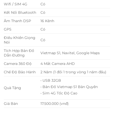
Wifi / SIM 4G
Có
Kết Nối Bluetooth
Có
Âm Thanh DSP
16 Kênh
GPS
Có
Điều Khiển Giọng
Có
Nói
Tích Hợp Bản Đồ
Vietmap S1, Navitel, Google Maps
Dẫn Đường
Camera 360 Độ
4 Mắt Camera AHD
Chế Độ Bảo Hành
2 Năm (1 đổi 1 trong vòng 1 năm đầu)
• USB 32GB
• Bản Đồ Vietmap S1 Bản Quyền
Quà Tặng
• Sim 4G Tốc Độ Cao
Giá Bán
17.500.000 (vnđ)