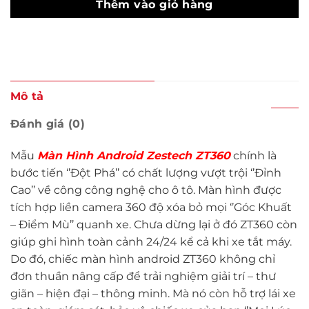
Thêm vào giỏ hàng
Mô tả
Đánh giá (0)
Mẫu
M
àn Hình Android Zestech ZT36
0
chính là
bước tiến ‘’Đột Phá’’ có chất lượng vượt trội ‘’Đỉnh
Cao’’ về công công nghệ cho ô tô. Màn hình được
tích hợp liền camera 360 độ xóa bỏ mọi ‘’Góc Khuất
– Điểm Mù’’ quanh xe. Chưa dừng lại ở đó ZT360 còn
giúp ghi hình toàn cảnh 24/24 kể cả khi xe tắt máy.
Do đó, chiếc màn hình android ZT360 không chỉ
đơn thuần nâng cấp để trải nghiệm giải trí – thư
giãn – hiện đại – thông minh. Mà nó còn hỗ trợ lái xe