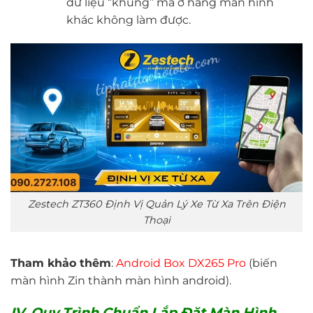
dữ liệu ‘’khủng’’ mà ở hãng màn hình
khác không làm được.
Zestech ZT360 Định Vị Quản Lý Xe Từ Xa Trên Điện
Thoại
Tham khảo thêm
:
A
ndroid Box DX265 Pro
(biến
màn hình Zin thành màn hình android).
IV. Quy Trình Chuẩn Lắp Đặt Màn Hình