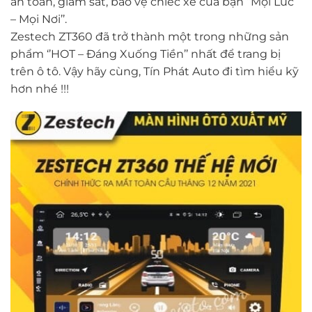
an toàn, giám sát, bảo vệ chiếc xe của bạn ‘’Mọi Lúc
– Mọi Nơi’’.
Zestech ZT360 đã trở thành một trong những sản
phẩm ‘’HOT – Đáng Xuống Tiền’’ nhất để trang bị
trên ô tô. Vậy hãy cùng, Tín Phát Auto đi tìm hiểu kỹ
hơn nhé !!!