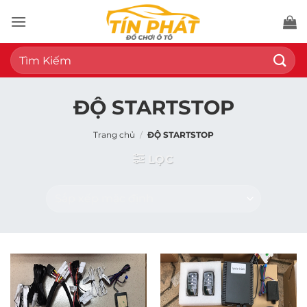
Bỏ
qua
nội
Tìm
dung
kiếm:
ĐỘ STARTSTOP
Trang chủ
/
ĐỘ STARTSTOP
LỌC