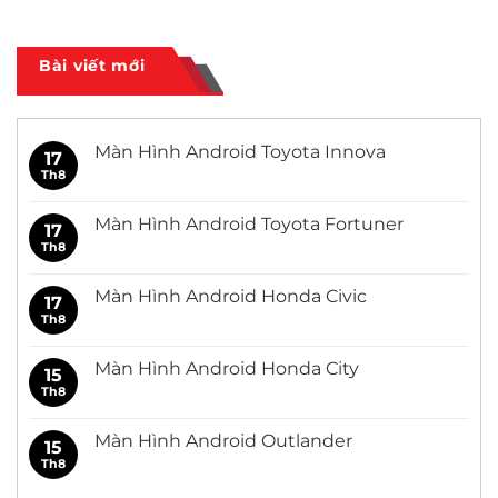
Bài viết mới
Màn Hình Android Toyota Innova
17
Th8
Không
có
bình
luận
Màn Hình Android Toyota Fortuner
17
ở
Màn
Th8
Không
Hình
có
Android
bình
Toyota
luận
Màn Hình Android Honda Civic
17
Innova
ở
Màn
Th8
Không
Hình
có
Android
bình
Toyota
luận
Màn Hình Android Honda City
15
Fortuner
ở
Màn
Th8
Không
Hình
có
Android
bình
Honda
luận
Màn Hình Android Outlander
15
Civic
ở
Màn
Th8
Không
Hình
có
Android
bình