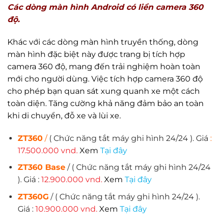
Các dòng màn hình Android có liền camera 360
độ.
Khác với các dòng màn hình truyền thống, dòng
màn hình đặc biệt này được trang bị tích hợp
camera 360 độ, mang đến trải nghiệm hoàn toàn
mới cho người dùng. Việc tích hợp camera 360 độ
cho phép bạn quan sát xung quanh xe một cách
toàn diện. Tăng cường khả năng đảm bảo an toàn
khi di chuyển, đỗ xe và lùi xe.
ZT360
/
( Chức năng tắt máy ghi hình 24/24 ).
Giá
:
17.500.000 vnd.
Xem
T
ại đâ
y
ZT360 Base
/
( Chức năng tắt máy ghi hình 24/24
).
Giá
:
12.900.000 vnd.
Xem
T
ại đâ
y
ZT360G
/
( Chức năng tắt máy ghi hình 24/24 ).
Giá
:
10.900.000 vnd.
Xem
T
ại đâ
y