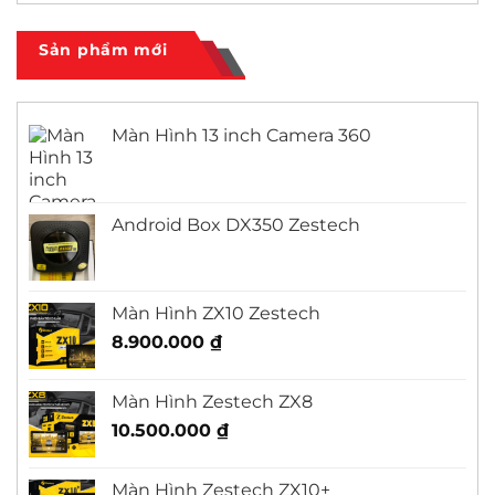
Honda
luận
City
ở
Màn
Sản phẩm mới
Hình
Android
Outlander
Màn Hình 13 inch Camera 360
Android Box DX350 Zestech
Màn Hình ZX10 Zestech
8.900.000
₫
Màn Hình Zestech ZX8
10.500.000
₫
Màn Hình Zestech ZX10+