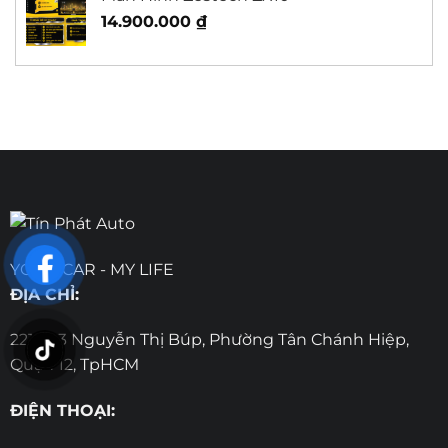
14.900.000
₫
YOUR CAR - MY LIFE
ĐỊA CHỈ:
221-223 Nguyễn Thị Búp, Phường Tân Chánh Hiệp,
Quận 12, TpHCM
ĐIỆN THOẠI: