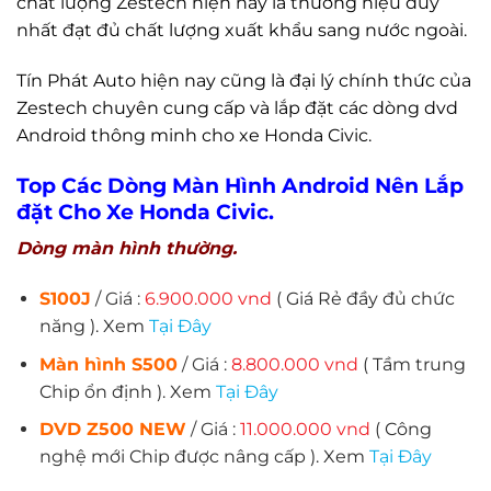
chất lượng Zestech hiện nay là thương hiệu duy
nhất đạt đủ chất lượng xuất khẩu sang nước ngoài.
Tín Phát Auto hiện nay cũng là đại lý chính thức của
Zestech chuyên cung cấp và lắp đặt các dòng dvd
Android thông minh cho xe Honda Civic.
Top Các Dòng Màn Hình Android Nên Lắp
đặt Cho Xe Honda Civic.
Dòng màn hình thường.
S100J
/ Giá :
6.900.000 vnd
( Giá Rẻ đầy đủ chức
năng ). Xem
T
ại Đâ
y
Màn hình S500
/ Giá :
8.800.000 vnd
( Tầm trung
Chip ổn định ). Xem
T
ại Đâ
y
DVD Z500 NEW
/ Giá :
11.000.000 vnd
( Công
nghệ mới Chip được nâng cấp ). Xem
T
ại Đâ
y