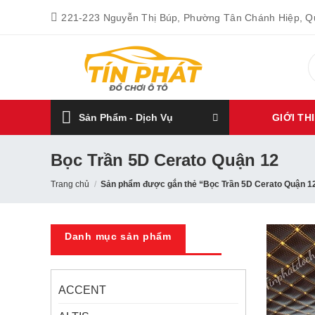
Bỏ
221-223 Nguyễn Thị Búp, Phường Tân Chánh Hiệp, 
qua
nội
T
dung
k
Sản Phẩm - Dịch Vụ
GIỚI TH
Bọc Trần 5D Cerato Quận 12
Trang chủ
/
Sản phẩm được gắn thẻ “Bọc Trần 5D Cerato Quận 1
Danh mục sản phẩm
ACCENT