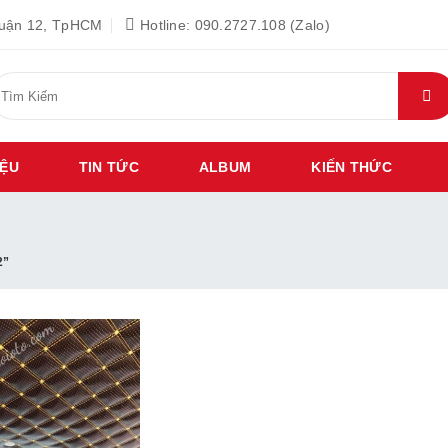
Quận 12, TpHCM
Hotline: 090.2727.108 (Zalo)
ìm
iếm:
IỆU
TIN TỨC
ALBUM
KIẾN THỨC
2”