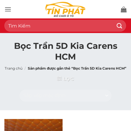
Bỏ
qua
nội
Tìm
dung
kiếm:
Bọc Trần 5D Kia Carens
HCM
Trang chủ
/
Sản phẩm được gắn thẻ “Bọc Trần 5D Kia Carens HCM”
LỌC