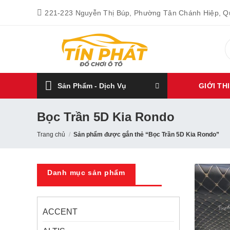
Bỏ
221-223 Nguyễn Thị Búp, Phường Tân Chánh Hiệp, 
qua
nội
T
dung
k
Sản Phẩm - Dịch Vụ
GIỚI TH
Bọc Trần 5D Kia Rondo
Trang chủ
/
Sản phẩm được gắn thẻ “Bọc Trần 5D Kia Rondo”
Danh mục sản phẩm
ACCENT