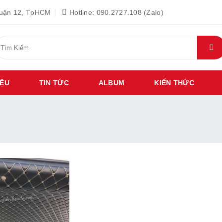
Quận 12, TpHCM
Hotline: 090.2727.108 (Zalo)
ìm
iếm:
IỆU
TIN TỨC
ALBUM
KIẾN THỨC