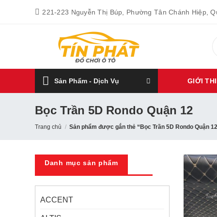
Bỏ
221-223 Nguyễn Thị Búp, Phường Tân Chánh Hiệp, 
qua
nội
T
dung
k
Sản Phẩm - Dịch Vụ
GIỚI TH
Bọc Trần 5D Rondo Quận 12
Trang chủ
/
Sản phẩm được gắn thẻ “Bọc Trần 5D Rondo Quận 1
Danh mục sản phẩm
ACCENT