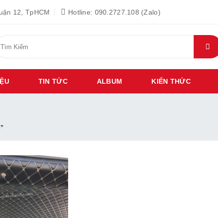
Quận 12, TpHCM
Hotline: 090.2727.108 (Zalo)
ìm
iếm:
IỆU
TIN TỨC
ALBUM
KIẾN THỨC
2”