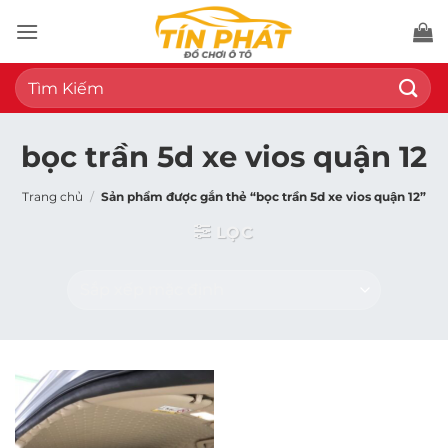
Bỏ
qua
nội
Tìm
dung
kiếm:
bọc trần 5d xe vios quận 12
Trang chủ
/
Sản phẩm được gắn thẻ “bọc trần 5d xe vios quận 12”
LỌC