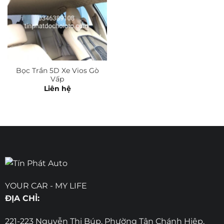
Bọc Trần 5D Xe Vios Gò
Vấp
Liên hệ
YOUR CAR - MY LIFE
ĐỊA CHỈ:
221-223 Nguyễn Thị Búp, Phường Tân Chánh Hiệp,