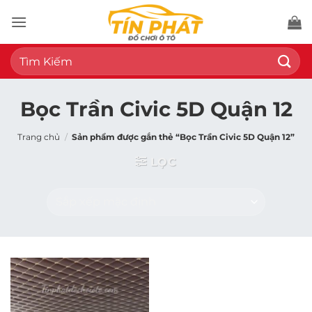
Bỏ
qua
nội
Tìm
dung
kiếm:
Bọc Trần Civic 5D Quận 12
Trang chủ
/
Sản phẩm được gắn thẻ “Bọc Trần Civic 5D Quận 12”
LỌC