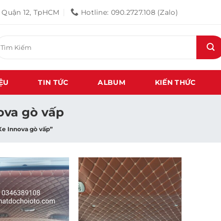
, Quận 12, TpHCM
Hotline: 090.2727.108 (Zalo)
ìm
iếm:
IỆU
TIN TỨC
ALBUM
KIẾN THỨC
ova gò vấp
Xe Innova gò vấp”