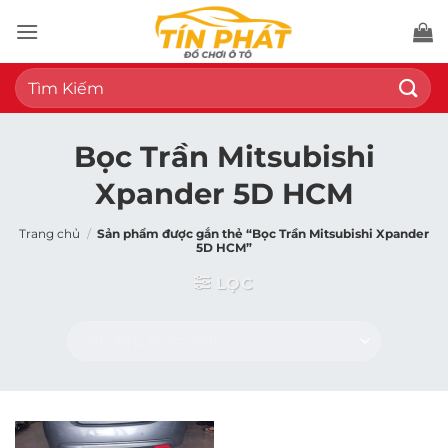
Bỏ
qua
nội
Tìm
dung
kiếm:
Bọc Trần Mitsubishi
Xpander 5D HCM
Trang chủ
/
Sản phẩm được gắn thẻ “Bọc Trần Mitsubishi Xpander
5D HCM”
LỌC