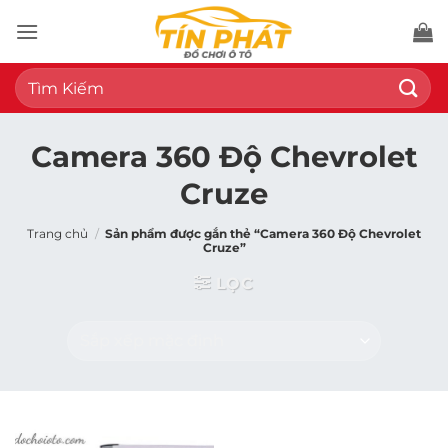
Bỏ
qua
nội
Tìm
dung
kiếm:
Camera 360 Độ Chevrolet
Cruze
Trang chủ
/
Sản phẩm được gắn thẻ “Camera 360 Độ Chevrolet
Cruze”
LỌC