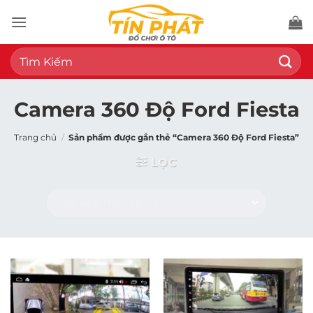
Bỏ
qua
nội
Tìm
dung
kiếm:
Camera 360 Độ Ford Fiesta
Trang chủ
/
Sản phẩm được gắn thẻ “Camera 360 Độ Ford Fiesta”
LỌC