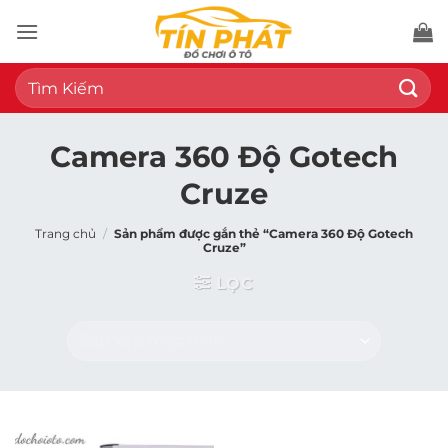
Bỏ
qua
nội
Tìm
dung
kiếm:
Camera 360 Độ Gotech
Cruze
Trang chủ
/
Sản phẩm được gắn thẻ “Camera 360 Độ Gotech
Cruze”
LỌC