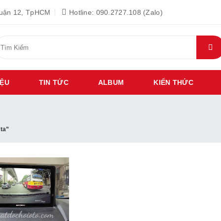
Quận 12, TpHCM
Hotline: 090.2727.108 (Zalo)
ìm
iếm:
IỆU
TIN TỨC
ALBUM
KIẾN THỨC
ta”