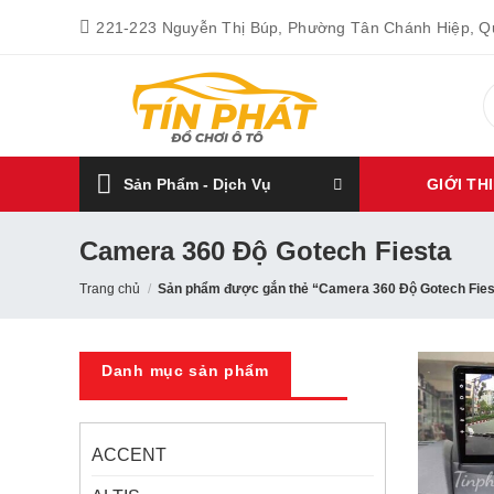
Bỏ
221-223 Nguyễn Thị Búp, Phường Tân Chánh Hiệp, 
qua
nội
T
dung
k
Sản Phẩm - Dịch Vụ
GIỚI TH
Camera 360 Độ Gotech Fiesta
Trang chủ
/
Sản phẩm được gắn thẻ “Camera 360 Độ Gotech Fies
Danh mục sản phẩm
ACCENT