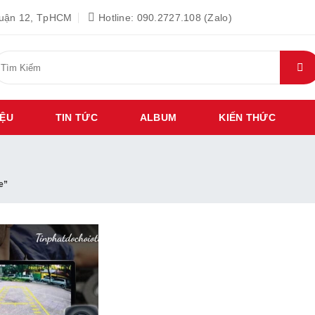
Quận 12, TpHCM
Hotline: 090.2727.108 (Zalo)
ìm
iếm:
IỆU
TIN TỨC
ALBUM
KIẾN THỨC
e”