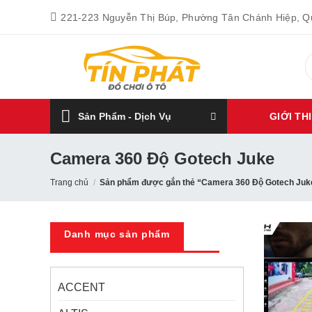
Bỏ
221-223 Nguyễn Thị Búp, Phường Tân Chánh Hiệp, 
qua
nội
T
dung
k
Sản Phẩm - Dịch Vụ
GIỚI TH
Camera 360 Độ Gotech Juke
Trang chủ
/
Sản phẩm được gắn thẻ “Camera 360 Độ Gotech Juk
Danh mục sản phẩm
ACCENT