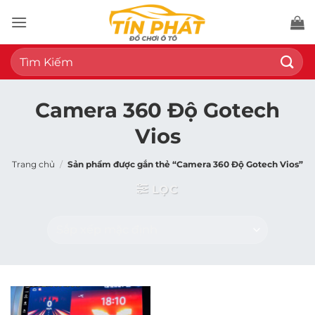
Bỏ
qua
nội
Tìm
dung
kiếm:
Camera 360 Độ Gotech
Vios
Trang chủ
/
Sản phẩm được gắn thẻ “Camera 360 Độ Gotech Vios”
LỌC