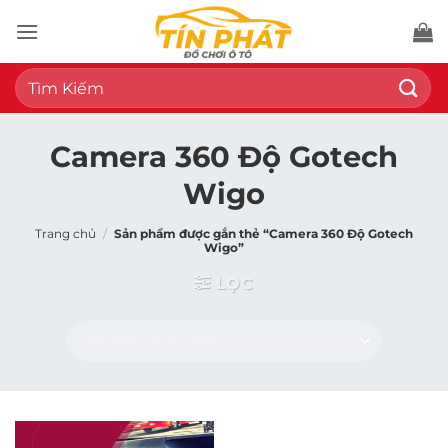
Bỏ
qua
nội
Tìm
dung
kiếm:
Camera 360 Độ Gotech
Wigo
Trang chủ
/
Sản phẩm được gắn thẻ “Camera 360 Độ Gotech
Wigo”
LỌC