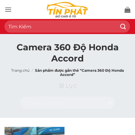
Bỏ
qua
nội
Tìm
dung
kiếm:
Camera 360 Độ Honda
Accord
Trang chủ
/
Sản phẩm được gắn thẻ “Camera 360 Độ Honda
Accord”
LỌC