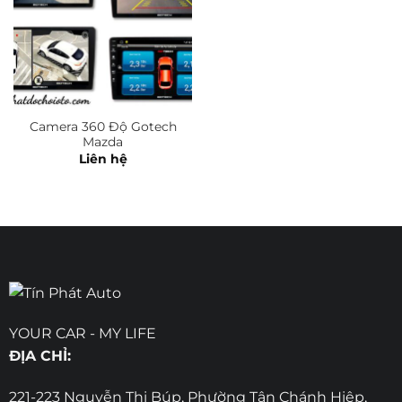
Camera 360 Độ Gotech
Mazda
Liên hệ
YOUR CAR - MY LIFE
ĐỊA CHỈ:
221-223 Nguyễn Thị Búp, Phường Tân Chánh Hiệp,