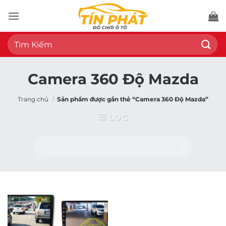
Bỏ
qua
nội
Tìm
dung
kiếm:
Camera 360 Độ Mazda
Trang chủ
/
Sản phẩm được gắn thẻ “Camera 360 Độ Mazda”
LỌC