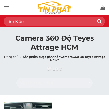
Bỏ
qua
nội
Tìm
dung
kiếm:
Camera 360 Độ Teyes
Attrage HCM
Trang chủ
/
Sản phẩm được gắn thẻ “Camera 360 Độ Teyes Attrage
HCM”
LỌC