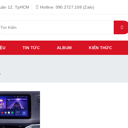
Quận 12, TpHCM
Hotline: 090.2727.108 (Zalo)
ìm
iếm:
IỆU
TIN TỨC
ALBUM
KIẾN THỨC
”