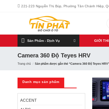
Bỏ
221-223 Nguyễn Thị Búp, Phường Tân Chánh Hiệp, 
qua
nội
T
dung
k
Sản Phẩm - Dịch Vụ
GIỚI TH
Camera 360 Độ Teyes HRV
Trang chủ
/
Sản phẩm được gắn thẻ “Camera 360 Độ Teyes HRV
Danh mục sản phẩm
ACCENT