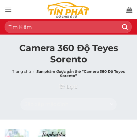
Bỏ
qua
nội
Tìm
dung
kiếm:
Camera 360 Độ Teyes
Sorento
Trang chủ
/
Sản phẩm được gắn thẻ “Camera 360 Độ Teyes
Sorento”
LỌC