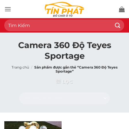
Bỏ
qua
nội
Tìm
dung
kiếm:
Camera 360 Độ Teyes
Sportage
Trang chủ
/
Sản phẩm được gắn thẻ “Camera 360 Độ Teyes
Sportage”
LỌC