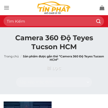
Bỏ
qua
nội
Tìm
dung
kiếm:
Camera 360 Độ Teyes
Tucson HCM
Trang chủ
/
Sản phẩm được gắn thẻ “Camera 360 Độ Teyes Tucson
HCM”
LỌC