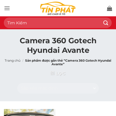
Bỏ
qua
nội
Tìm
dung
kiếm:
Camera 360 Gotech
Hyundai Avante
Trang chủ
/
Sản phẩm được gắn thẻ “Camera 360 Gotech Hyundai
Avante”
LỌC