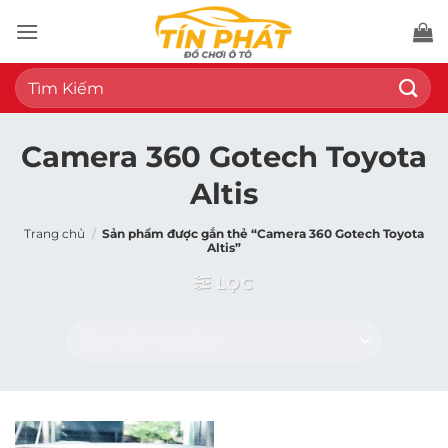
Bỏ
qua
nội
Tìm
dung
kiếm:
Camera 360 Gotech Toyota
Altis
Trang chủ
/
Sản phẩm được gắn thẻ “Camera 360 Gotech Toyota
Altis”
LỌC