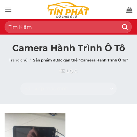
Bỏ
qua
nội
Tìm
dung
kiếm:
Camera Hành Trình Ô Tô
Trang chủ
/
Sản phẩm được gắn thẻ “Camera Hành Trình Ô Tô”
LỌC