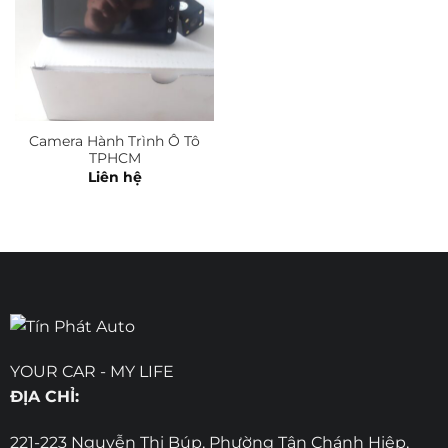
Camera Hành Trình Ô Tô
TPHCM
Liên hệ
YOUR CAR - MY LIFE
ĐỊA CHỈ:
221-223 Nguyễn Thị Búp, Phường Tân Chánh Hiệp,