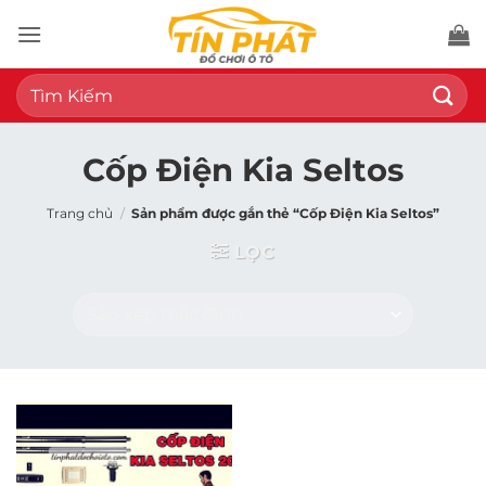
Bỏ
qua
nội
Tìm
dung
kiếm:
Cốp Điện Kia Seltos
Trang chủ
/
Sản phẩm được gắn thẻ “Cốp Điện Kia Seltos”
LỌC