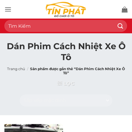
Bỏ
qua
nội
Tìm
dung
kiếm:
Dán Phim Cách Nhiệt Xe Ô
Tô
Trang chủ
/
Sản phẩm được gắn thẻ “Dán Phim Cách Nhiệt Xe Ô
Tô”
LỌC