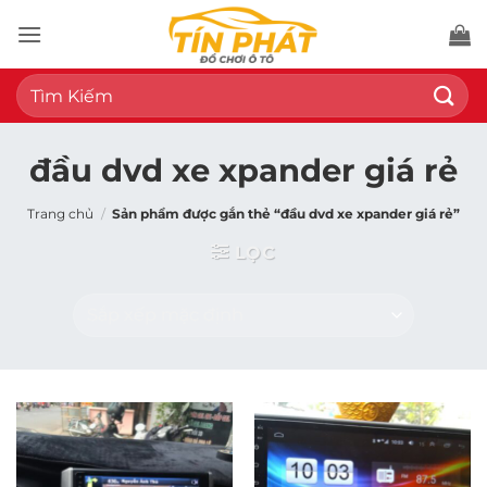
Bỏ
qua
nội
Tìm
dung
kiếm:
đầu dvd xe xpander giá rẻ
Trang chủ
/
Sản phẩm được gắn thẻ “đầu dvd xe xpander giá rẻ”
LỌC