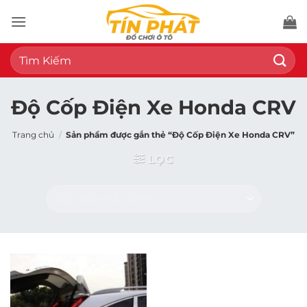
Bỏ
qua
nội
Tìm
dung
kiếm:
Độ Cốp Điện Xe Honda CRV
Trang chủ
/
Sản phẩm được gắn thẻ “Độ Cốp Điện Xe Honda CRV”
LỌC