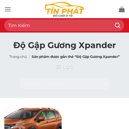
Bỏ
qua
nội
Tìm
dung
kiếm:
Độ Gập Gương Xpander
Trang chủ
/
Sản phẩm được gắn thẻ “Độ Gập Gương Xpander”
LỌC