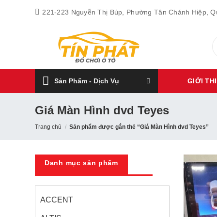
Bỏ
221-223 Nguyễn Thị Búp, Phường Tân Chánh Hiệp, 
qua
nội
T
dung
k
Sản Phẩm - Dịch Vụ
GIỚI TH
Giá Màn Hình dvd Teyes
Trang chủ
/
Sản phẩm được gắn thẻ “Giá Màn Hình dvd Teyes”
Danh mục sản phẩm
ACCENT