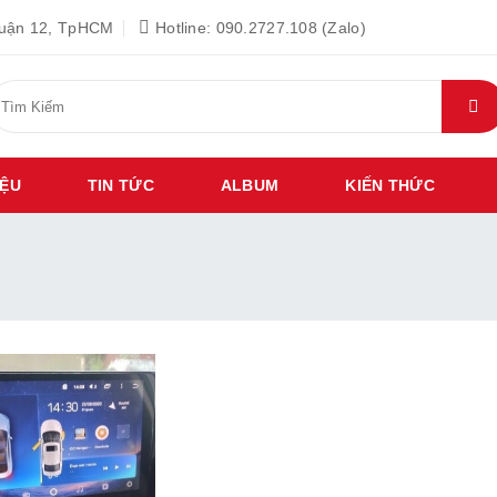
Quận 12, TpHCM
Hotline: 090.2727.108 (Zalo)
ìm
iếm:
IỆU
TIN TỨC
ALBUM
KIẾN THỨC