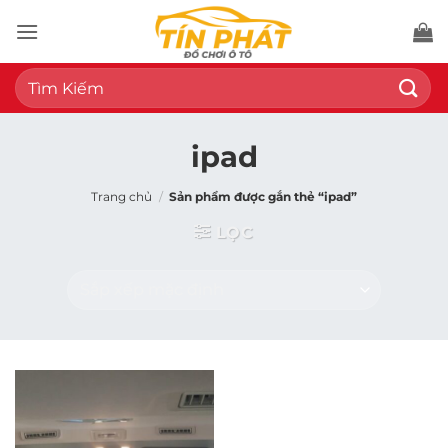
Bỏ
qua
nội
Tìm
dung
kiếm:
ipad
Trang chủ
/
Sản phẩm được gắn thẻ “ipad”
LỌC