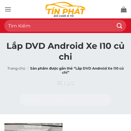
Bỏ
qua
nội
Tìm
dung
kiếm:
Lắp DVD Android Xe I10 củ
chi
Trang chủ
/
Sản phẩm được gắn thẻ “Lắp DVD Android Xe I10 củ
chi”
LỌC