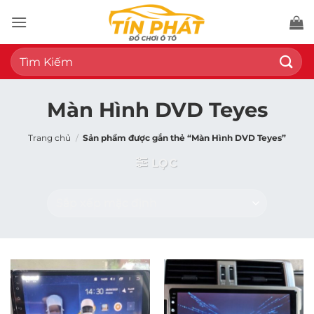
Bỏ
qua
nội
Tìm
dung
kiếm:
Màn Hình DVD Teyes
Trang chủ
/
Sản phẩm được gắn thẻ “Màn Hình DVD Teyes”
LỌC