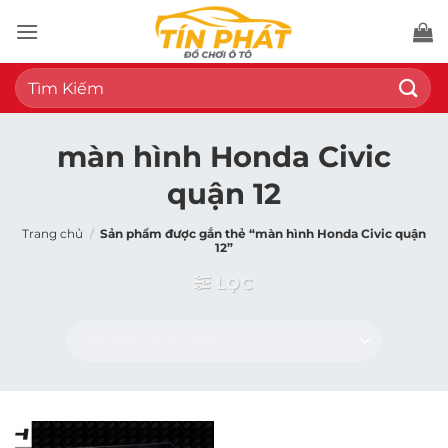
Bỏ
qua
nội
Tìm
dung
kiếm:
màn hình Honda Civic
quận 12
Trang chủ
/
Sản phẩm được gắn thẻ “màn hình Honda Civic quận
12”
LỌC