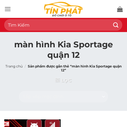
Bỏ
qua
nội
Tìm
dung
kiếm:
màn hình Kia Sportage
quận 12
Trang chủ
/
Sản phẩm được gắn thẻ “màn hình Kia Sportage quận
12”
LỌC