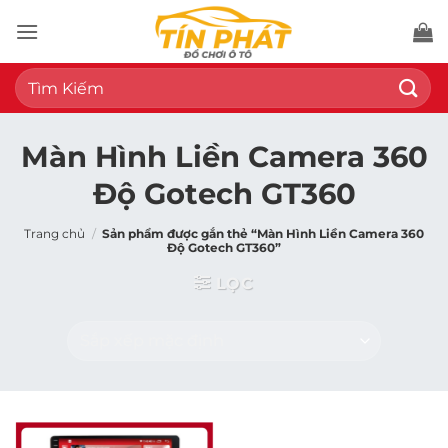
Bỏ
qua
nội
Tìm
dung
kiếm:
Màn Hình Liền Camera 360
Độ Gotech GT360
Trang chủ
/
Sản phẩm được gắn thẻ “Màn Hình Liền Camera 360
Độ Gotech GT360”
LỌC