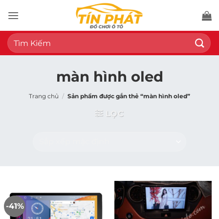
Bỏ
qua
nội
Tìm
dung
kiếm:
màn hình oled
Trang chủ
/
Sản phẩm được gắn thẻ “màn hình oled”
LỌC
-41%