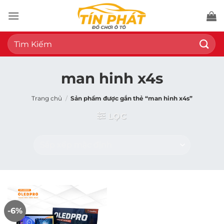
Bỏ
qua
nội
Tìm
dung
kiếm:
man hinh x4s
Trang chủ
/
Sản phẩm được gắn thẻ “man hinh x4s”
LỌC
-6%