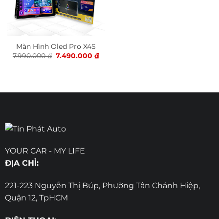
Màn Hình Oled Pro X4S
Giá
Giá
7.990.000
₫
7.490.000
₫
gốc
hiện
là:
tại
7.990.000 ₫.
là:
7.490.000 ₫.
YOUR CAR - MY LIFE
ĐỊA CHỈ:
221-223 Nguyễn Thị Búp, Phường Tân Chánh Hiệp,
Quận 12, TpHCM