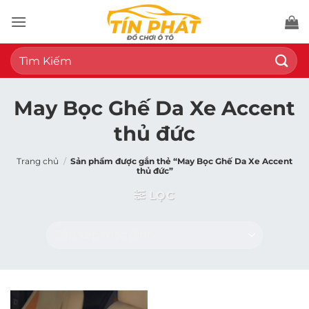
Bỏ
qua
nội
Tìm
dung
kiếm:
May Bọc Ghế Da Xe Accent
thủ đức
Trang chủ
/
Sản phẩm được gắn thẻ “May Bọc Ghế Da Xe Accent
thủ đức”
LỌC