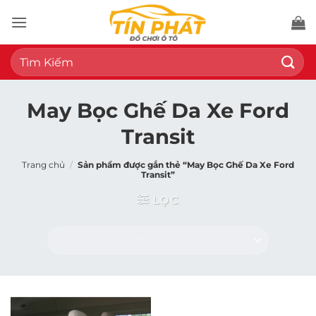
Bỏ
qua
nội
Tìm
dung
kiếm:
May Bọc Ghế Da Xe Ford
Transit
Trang chủ
/
Sản phẩm được gắn thẻ “May Bọc Ghế Da Xe Ford
Transit”
LỌC