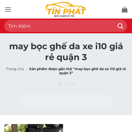
Bỏ
qua
nội
Tìm
dung
kiếm:
may bọc ghế da xe i10 giá
rẻ quận 3
Trang chủ
/
Sản phẩm được gắn thẻ “may bọc ghế da xe i10 giá rẻ
quận 3”
LỌC