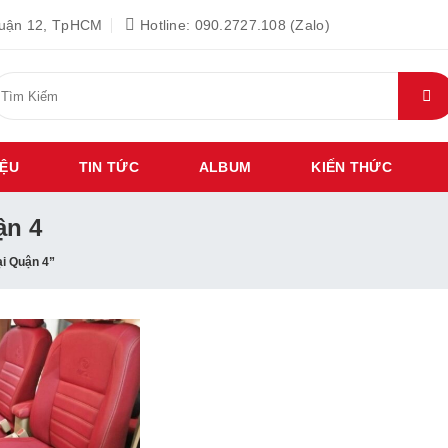
Quận 12, TpHCM
Hotline: 090.2727.108 (Zalo)
ìm
iếm:
IỆU
TIN TỨC
ALBUM
KIẾN THỨC
ận 4
i Quận 4”