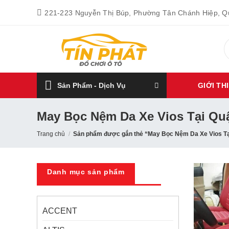
Bỏ
221-223 Nguyễn Thị Búp, Phường Tân Chánh Hiệp, 
qua
nội
T
dung
k
Sản Phẩm - Dịch Vụ
GIỚI TH
May Bọc Nệm Da Xe Vios Tại Qu
Trang chủ
/
Sản phẩm được gắn thẻ “May Bọc Nệm Da Xe Vios Tạ
Danh mục sản phẩm
ACCENT