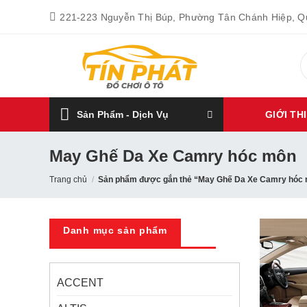
Bỏ
221-223 Nguyễn Thị Búp, Phường Tân Chánh Hiệp, 
qua
nội
T
dung
k
Sản Phẩm - Dịch Vụ
GIỚI TH
May Ghế Da Xe Camry hóc môn
Trang chủ
/
Sản phẩm được gắn thẻ “May Ghế Da Xe Camry hóc
Danh mục sản phẩm
ACCENT