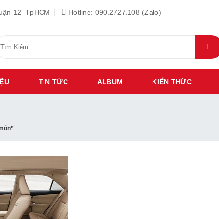
Quận 12, TpHCM
Hotline: 090.2727.108 (Zalo)
ìm
iếm:
IỆU
TIN TỨC
ALBUM
KIẾN THỨC
 môn”