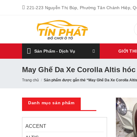
Bỏ
221-223 Nguyễn Thị Búp, Phường Tân Chánh Hiệp, 
qua
nội
T
dung
k
Sản Phẩm - Dịch Vụ
GIỚI TH
May Ghế Da Xe Corolla Altis hó
Trang chủ
/
Sản phẩm được gắn thẻ “May Ghế Da Xe Corolla Alti
Danh mục sản phẩm
ACCENT