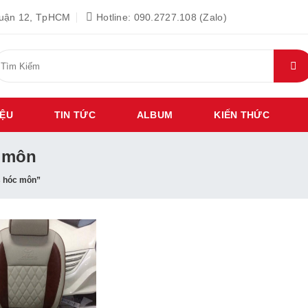
Quận 12, TpHCM
Hotline: 090.2727.108 (Zalo)
ìm
iếm:
IỆU
TIN TỨC
ALBUM
KIẾN THỨC
c môn
s hóc môn”