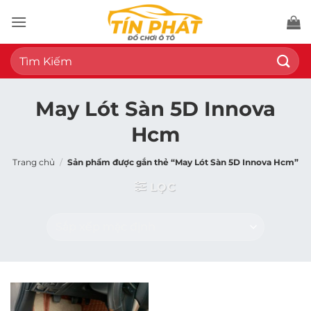
Bỏ
qua
nội
Tìm
dung
kiếm:
May Lót Sàn 5D Innova
Hcm
Trang chủ
/
Sản phẩm được gắn thẻ “May Lót Sàn 5D Innova Hcm”
LỌC